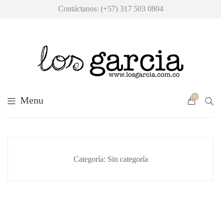
Contáctanos: (+57) 317 503 0804
0
Sea
Menu
Cart
Categoría:
Sin categoría