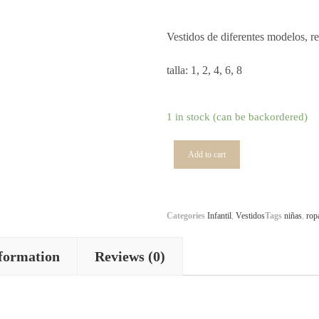
Vestidos de diferentes modelos, rev
talla: 1, 2, 4, 6, 8
1 in stock (can be backordered)
Add to cart
Categories
Infantil
,
Vestidos
Tags
niñas
,
rop
nformation
Reviews (0)