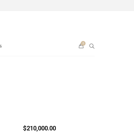
0
s
$
210,000.00