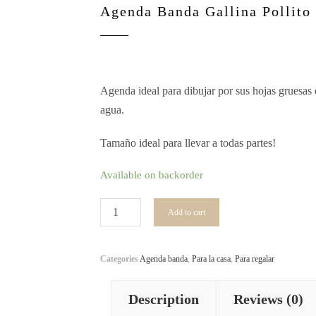
Agenda Banda Gallina Pollito
Agenda ideal para dibujar por sus hojas gruesas 
agua.
Tamaño ideal para llevar a todas partes!
Available on backorder
Agenda
Add to cart
Banda
Gallina
Categories
Agenda banda
,
Para la casa
,
Para regalar
Pollito
quantity
Description
Reviews (0)