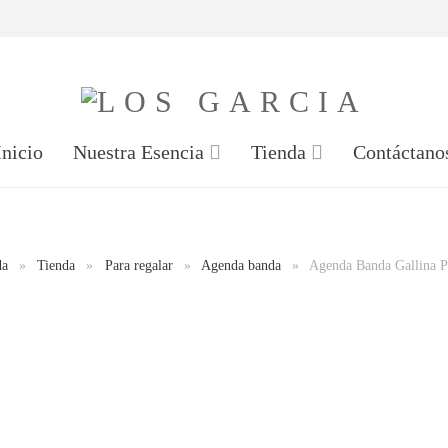
Inicio
Nuestra Esencia
Tienda
Contáctano
da
»
Tienda
»
Para regalar
»
Agenda banda
»
Agenda Banda Gallina Po